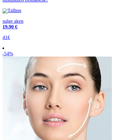
Tallinn
sulge aken
19
.90 €
41€
-54%