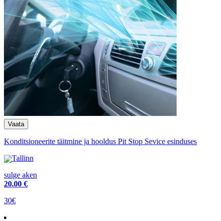
Konditsioneerite täitmine ja hooldus Pit Stop Sevice esinduses
Tallinn
sulge aken
20
.00 €
30€