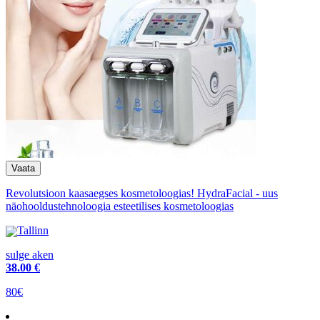
Revolutsioon kaasaegses kosmetoloogias! HydraFacial - uus
näohooldustehnoloogia esteetilises kosmetoloogias
Tallinn
sulge aken
38
.00 €
80€