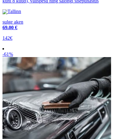
kuni 8 kuud), välispesu ning salongi sisepuhastus
Tallinn
sulge aken
69
.00 €
142€
-61%