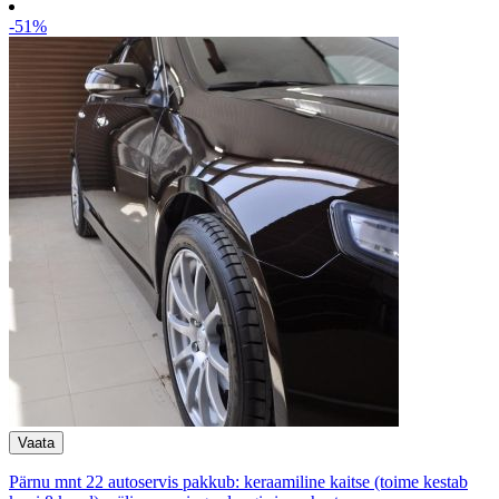
-51%
Pärnu mnt 22 autoservis pakkub: keraamiline kaitse (toime kestab