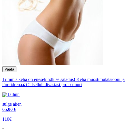
Trimmis keha on enesekindluse saladus! Keha müostimulatsiooni ja
lümfidrenaaži 5 tselluliidivastast protseduuri
Tallinn
sulge aken
65
.00 €
110€