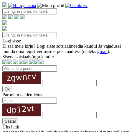
Logi sisse
Ei saa meie kirju? Logi sisse sotsiaalmeedia kaudu! Ja vajadusel
muuda oma registreerimise e-posti aadress (näiteks
gmail
).
Sisene sotsiaalvõrgu kaudu:
Parooli meeldetuletus
Üks hetk!