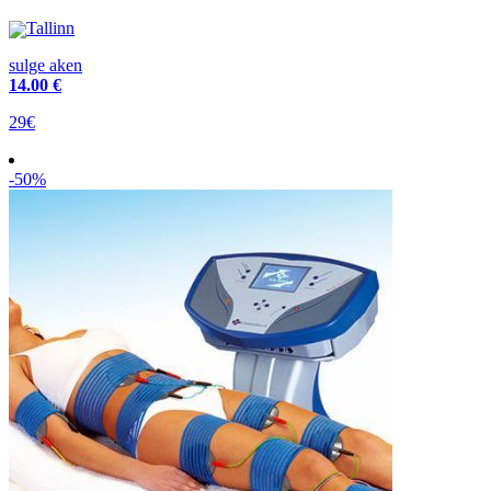
Tallinn
sulge aken
14
.00 €
29€
-50%