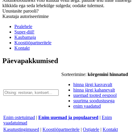
Andmetöötluseks võib kuluda veidi aega: palume teid mitte millelegi
klikkida ega seda lehekülge sulgeda; oodake tulemust.
Unustasite parooli?
Kasutaja autoriseerimine
Pealehele
Super-diil!
Kaubamaja
Koostööpartneritele
Kontakt
Päevapakkumised
Sorteerimine:
kõrgemini hinnatud
hinna järgi kasvavalt
hinna järgi kahanevalt
uuemad tooted eespool
suurima soodustusega
enim vaadatud
Enim ostetuimad
|
Enim uuemad ja populaarsed
|
Enim
vaadatuimad
Kasutustingimused
|
Koostööpartneritele
|
Ostjatele
|
Kontakt