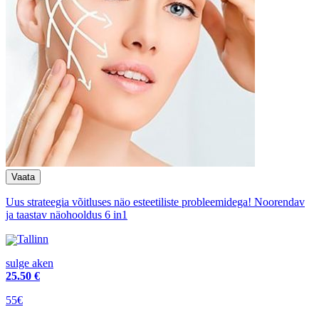
Uus strateegia võitluses näo esteetiliste probleemidega! Noorendav
ja taastav näohooldus 6 in1
Tallinn
sulge aken
25
.50 €
55€