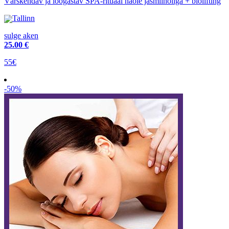
Värskendav ja lõõgastav SPA-rituaal näole jasmiinõliga + biolifting
Tallinn
sulge aken
25
.00 €
55€
-50%