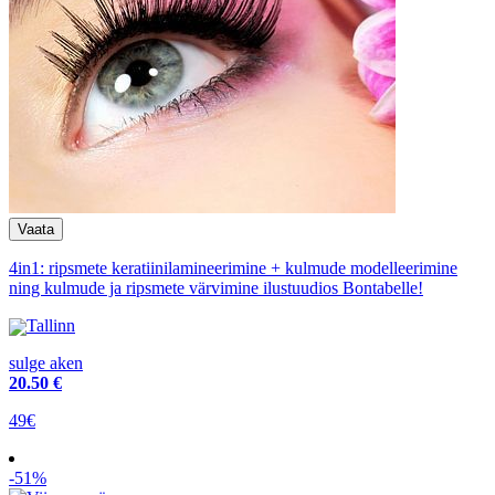
4in1: ripsmete keratiinilamineerimine + kulmude modelleerimine
ning kulmude ja ripsmete värvimine ilustuudios Bontabelle!
Tallinn
sulge aken
20
.50 €
49€
-51%