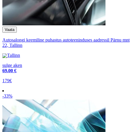
Autosalongi keemiline puhastus autoteeninduses aadressil Pärnu mnt
22, Tallinn
Tallinn
sulge aken
69
.00 €
179€
-33%