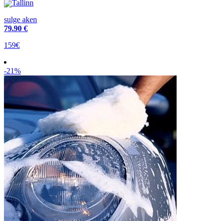
Tallinn
sulge aken
79
.90 €
159€
-21%