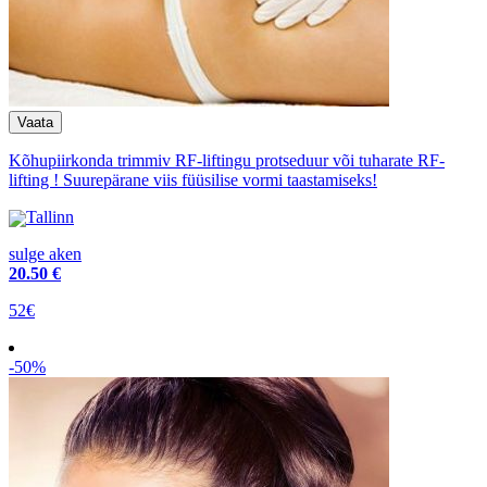
Kõhupiirkonda trimmiv RF-liftingu protseduur või tuharate RF-
lifting ! Suurepärane viis füüsilise vormi taastamiseks!
Tallinn
sulge aken
20
.50 €
52€
-50%