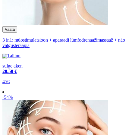
3 in1: müostimulatsioon + aparaadi lümfodrenaažimassaaž + näo
valgusteraapia
Tallinn
sulge aken
20
.50 €
45€
-54%