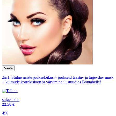
2in1: Stiilne naiste juukselõikus + juukseid taastav ja tugevdav mask
+ kulmude korrektsioon ja värvimine ilustuudios Bontabelle!
Tallinn
sulge aken
22
.50 €
45€