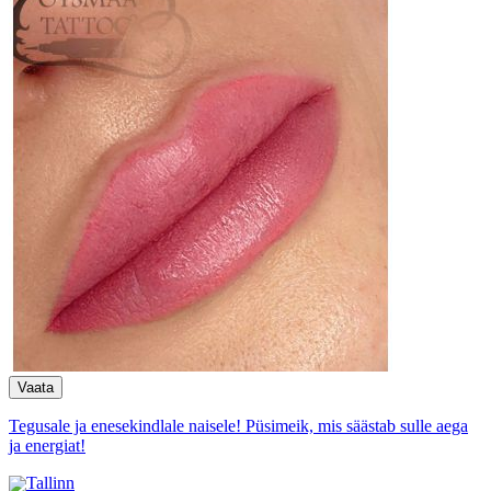
Tegusale ja enesekindlale naisele! Püsimeik, mis säästab sulle aega
ja energiat!
Tallinn