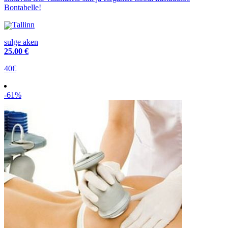
Bontabelle!
Tallinn
sulge aken
25
.00 €
40€
-61%