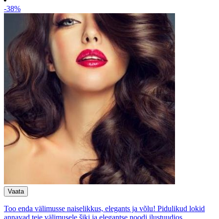
-38%
Too enda välimusse naiselikkus, elegants ja võlu! Pidulikud lokid
annavad teie välimusele šiki ja elegantse noodi ilustuudios