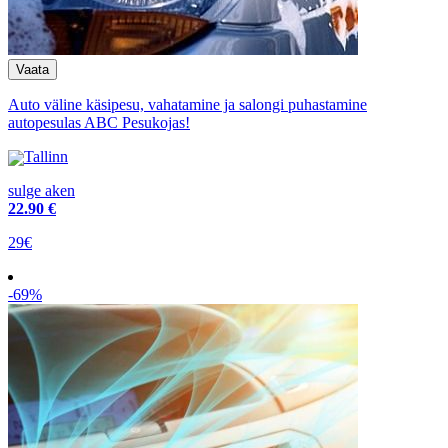
Auto väline käsipesu, vahatamine ja salongi puhastamine
autopesulas ABC Pesukojas!
Tallinn
sulge aken
22
.90 €
29€
-69%