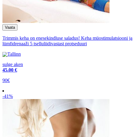
Trimmis keha on enesekindluse saladus! Keha müostimulatsiooni ja
lümfidrenaaži 5 tselluliidivastast protseduuri
Tallinn
sulge aken
45
.00 €
90€
-41%