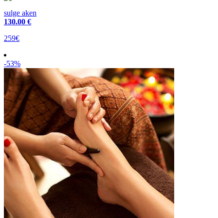
sulge aken
130
.00 €
259€
-53%