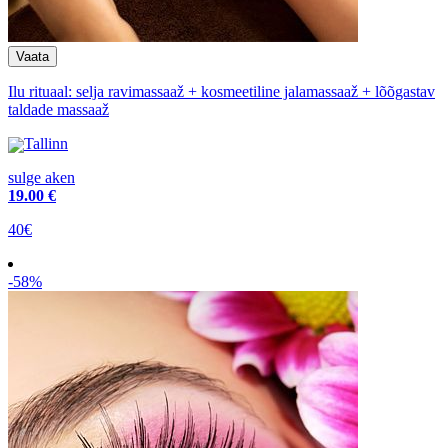
Ilu rituaal: selja ravimassaaž + kosmeetiline jalamassaaž + lõõgastav
taldade massaaž
Tallinn
sulge aken
19
.00 €
40€
-58%