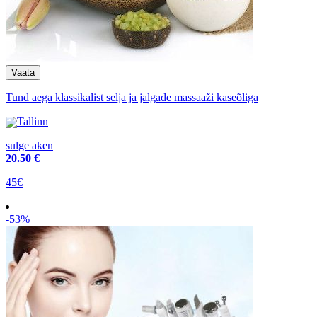
Tund aega klassikalist selja ja jalgade massaaži kaseõliga
Tallinn
sulge aken
20
.50 €
45€
-53%