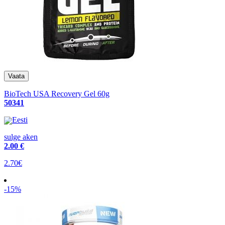
BioTech USA Recovery Gel 60g
50341
Eesti
sulge aken
2
.00 €
2.70€
-15%