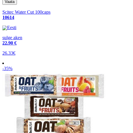
Scitec Water Cut 100caps
10614
Eesti
sulge aken
22
.90 €
26.33€
-35%