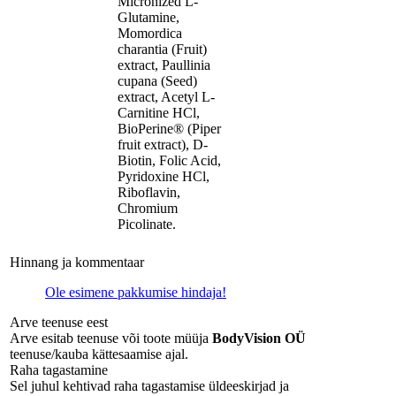
Micronized L-
Glutamine,
Momordica
charantia (Fruit)
extract, Paullinia
cupana (Seed)
extract, Acetyl L-
Carnitine HCl,
BioPerine® (Piper
fruit extract), D-
Biotin, Folic Acid,
Pyridoxine HCl,
Riboflavin,
Chromium
Picolinate.
Hinnang ja kommentaar
Ole esimene pakkumise hindaja!
Arve teenuse eest
Arve esitab teenuse või toote müüja
BodyVision OÜ
teenuse/kauba kättesaamise ajal.
Raha tagastamine
Sel juhul kehtivad raha tagastamise üldeeskirjad ja