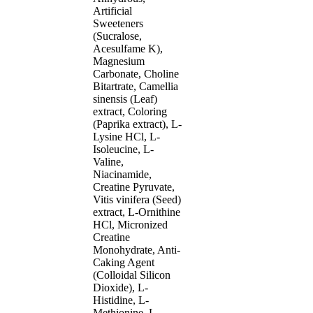
Artificial
Sweeteners
(Sucralose,
Acesulfame K),
Magnesium
Carbonate, Choline
Bitartrate, Camellia
sinensis (Leaf)
extract, Coloring
(Paprika extract), L-
Lysine HCl, L-
Isoleucine, L-
Valine,
Niacinamide,
Creatine Pyruvate,
Vitis vinifera (Seed)
extract, L-Ornithine
HCl, Micronized
Creatine
Monohydrate, Anti-
Caking Agent
(Colloidal Silicon
Dioxide), L-
Histidine, L-
Methionine, L-