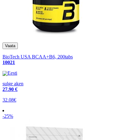
BioTech USA BCAA+B6, 200tabs
10021
Eesti
sulge aken
27
.90 €
32.08€
-25%