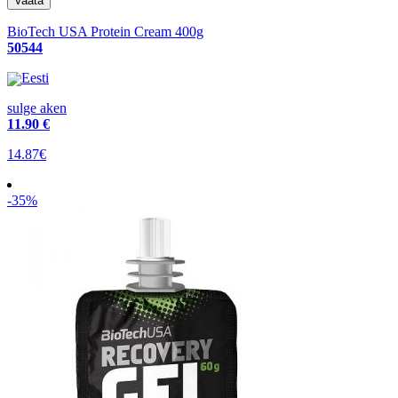
BioTech USA Protein Cream 400g
50544
Eesti
sulge aken
11
.90 €
14.87€
-35%