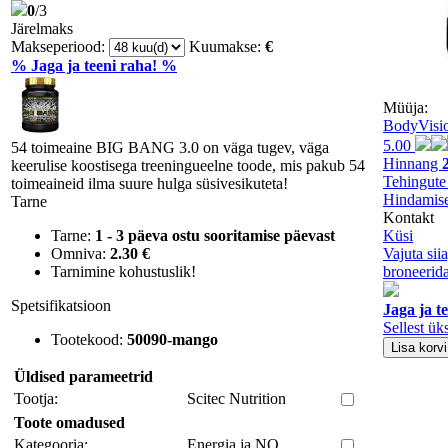
0
/3
Järelmaks
Makseperiood:
Kuumakse:
€
% Jaga ja teeni raha! %
Müüja:
BodyVisi
5.00
54 toimeaine BIG BANG 3.0 on väga tugev, väga
Hinnang
keerulise koostisega treeningueelne toode, mis pakub 54
Tehingute
toimeaineid ilma suure hulga süsivesikuteta!
Hindamise
Tarne
Kontakt
Tarne:
1 - 3 päeva ostu sooritamise päevast
Küsi
Omniva:
2.30 €
Vajuta sii
Tarnimine kohustuslik!
broneerida
Spetsifikatsioon
Jaga ja t
Sellest ük
Tootekood:
50090-mango
Üldised parameetrid
Tootja:
Scitec Nutrition
Toote omadused
Kategooria:
Energia ja NO