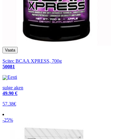
Scitec BCAA XPRESS, 700g
50081
Eesti
sulge aken
49
.90 €
57.38€
-25%