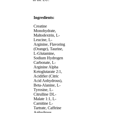
Ingredients:
Creatine
Monohydrate,
Maltodextrin, L-
Leucine, L-
Arginine, Flavoring
(Orange), Taurine,
L-Glutamine,
Sodium Hydrogen
Carbonate, L-
Arginine Alpha
Ketoglutarate 2:1,
Acidifier (Citric
Acid Anhydrous),
Beta-Alanine, L-
Tyrosine, L-
Citrulline DL-
Malate 1:1, L-
Carnitine L-
Tartrate, Caffeine
Anhydrous,