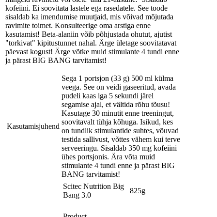
kofeiini. Ei soovitata lastele ega rasedatele. See toode
sisaldab ka imendumise muutjaid, mis võivad mõjutada
ravimite toimet. Konsulteerige oma arstiga enne
kasutamist! Beta-alaniin võib põhjustada ohutut, ajutist
"torkivat" kipitustunnet nahal. Ärge ületage soovitatavat
päevast kogust! Ärge võtke muid stimulante 4 tundi enne
ja pärast BIG BANG tarvitamist!
Sega 1 portsjon (33 g) 500 ml külma
veega. See on veidi gaseeritud, avada
pudeli kaas iga 5 sekundi järel
segamise ajal, et vältida rõhu tõusu!
Kasutage 30 minutit enne treeningut,
soovitavalt tühja kõhuga. Isikud, kes
Kasutamisjuhend
on tundlik stimulantide suhtes, võuvad
testida sallivust, võttes vähem kui terve
serveeringu. Sisaldab 350 mg kofeiini
ühes portsjonis. Ära võta muid
stimulante 4 tundi enne ja pärast BIG
BANG tarvitamist!
Scitec Nutrition Big
825g
Bang 3.0
Product