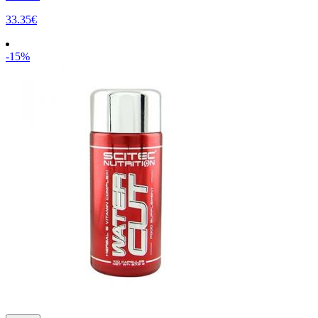
33.35€
-15%