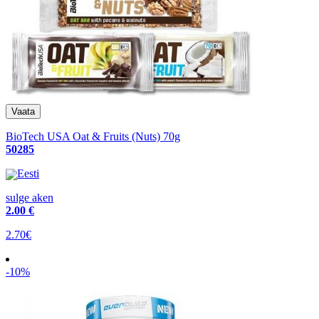
BioTech USA Oat & Fruits (Nuts) 70g
50285
Eesti
sulge aken
2
.00 €
2.70€
-10%