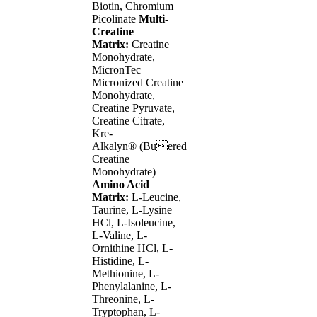
Biotin, Chromium
Picolinate
Multi-
Creatine
Matrix:
Creatine
Monohydrate,
MicronTec
Micronized Creatine
Monohydrate,
Creatine Pyruvate,
Creatine Citrate,
Kre-
Alkalyn® (Buered
Creatine
Monohydrate)
Amino Acid
Matrix:
L-Leucine,
Taurine, L-Lysine
HCl, L-Isoleucine,
L-Valine, L-
Ornithine HCl, L-
Histidine, L-
Methionine, L-
Phenylalanine, L-
Threonine, L-
Tryptophan, L-