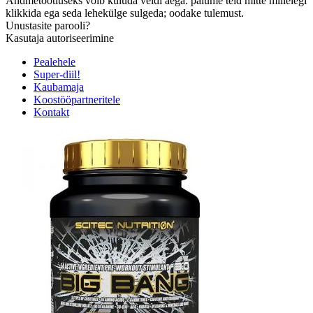
Andmetöötluseks võib kuluda veidi aega: palume teid mitte millelegi
klikkida ega seda lehekülge sulgeda; oodake tulemust.
Unustasite parooli?
Kasutaja autoriseerimine
Pealehele
Super-diil!
Kaubamaja
Koostööpartneritele
Kontakt