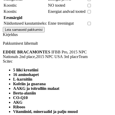
Koostis:
NO tooted
Koostis:
Energiat andvad tooted
Eesmärgid
Näidustused kasutamiseks:
Enne treeningut
Kirjeldus
Pakkumisest lähemalt
EDDIE BRACAMONTES
IFBB Pro, 2015 NPC
Nationals 2nd place,2015 NPC USA 3rd placeTeam
Scitec
5 liiki kreatiini
16 aminohapet
L-karnitiin
Kofeiin ja guarana
AAKG ja tsitrulliin malaat
Beeta-alaniin
CO-Q10
AKG
Riboos
Vitamiinid, mineraalid ja palju muud