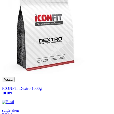
ICONFIT Dextro 1000g
10189
Eesti
sulge aken