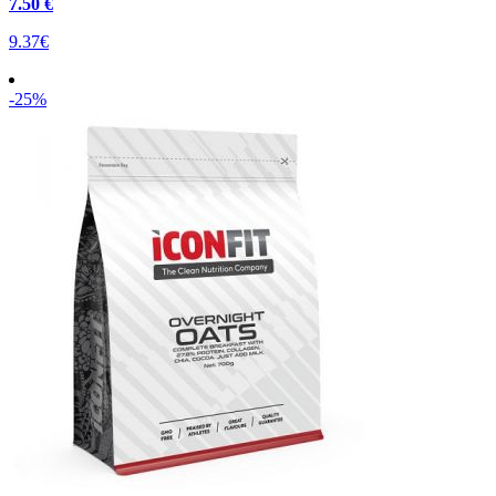
7
.50 €
9.37€
-25%