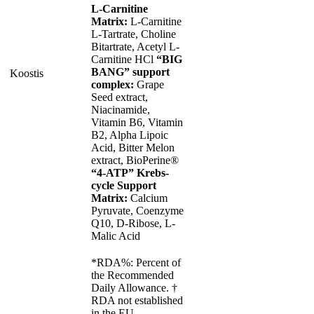
L-Carnitine
Matrix:
L-Carnitine
L-Tartrate, Choline
Bitartrate, Acetyl L-
Carnitine HCl
“BIG
BANG” support
Koostis
complex:
Grape
Seed extract,
Niacinamide,
Vitamin B6, Vitamin
B2, Alpha Lipoic
Acid, Bitter Melon
extract, BioPerine®
“4-ATP” Krebs-
cycle Support
Matrix:
Calcium
Pyruvate, Coenzyme
Q10, D-Ribose, L-
Malic Acid
*RDA%: Percent of
the Recommended
Daily Allowance. †
RDA not established
in the EU.