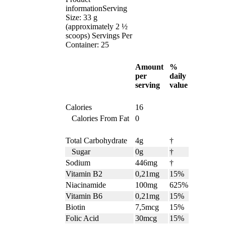
informationServing
Size: 33 g
(approximately 2 ½
scoops) Servings Per
Container: 25
Amount
%
per
daily
serving
value
Calories
16
Calories From Fat
0
Total Carbohydrate
4g
†
Sugar
0g
†
Sodium
446mg
†
Vitamin B2
0,21mg
15%
Niacinamide
100mg
625%
Vitamin B6
0,21mg
15%
Biotin
7,5mcg
15%
Folic Acid
30mcg
15%