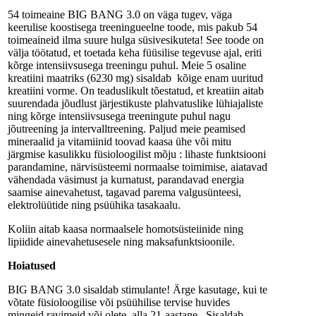
54 toimeaine BIG BANG 3.0 on väga tugev, väga
keerulise koostisega treeningueelne toode, mis pakub 54
toimeaineid ilma suure hulga süsivesikuteta! See toode on
välja töötatud, et toetada keha füüsilise tegevuse ajal, eriti
kõrge intensiivsusega treeningu puhul. Meie 5 osaline
kreatiini maatriks (6230 mg) sisaldab kõige enam uuritud
kreatiini vorme. On teaduslikult tõestatud, et kreatiin aitab
suurendada jõudlust järjestikuste plahvatuslike lühiajaliste
ning kõrge intensiivsusega treeningute puhul nagu
jõutreening ja intervalltreening. Paljud meie peamised
mineraalid ja vitamiinid toovad kaasa ühe või mitu
järgmise kasulikku füsioloogilist mõju : lihaste funktsiooni
parandamine, närvisüsteemi normaalse toimimise, aiatavad
vähendada väsimust ja kurnatust, parandavad energia
saamise ainevahetust, tagavad parema valgusünteesi,
elektrolüütide ning psüühika tasakaalu.
Koliin aitab kaasa normaalsele homotsüsteiinide ning
lipiidide ainevahetusesele ning maksafunktsioonile.
Hoiatused
BIG BANG 3.0 sisaldab stimulante! Ärge kasutage, kui te
võtate füsioloogilise või psüühilise tervise huvides
mingeid ravimeid või olete alla 21-aastane. Sisaldab