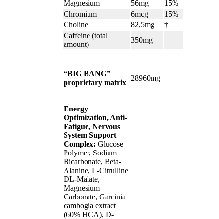
Magnesium
56mg
15%
Chromium
6mcg
15%
Choline
82,5mg
†
Caffeine (total
350mg
amount)
“BIG BANG”
28960mg
proprietary matrix
Energy
Optimization, Anti-
Fatigue, Nervous
System Support
Complex:
Glucose
Polymer, Sodium
Bicarbonate, Beta-
Alanine, L-Citrulline
DL-Malate,
Magnesium
Carbonate, Garcinia
cambogia extract
(60% HCA), D-