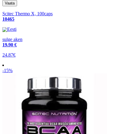
Scitec Thermo X, 100caps
10465
Eesti
sulge aken
19
.90 €
24.87€
-15%