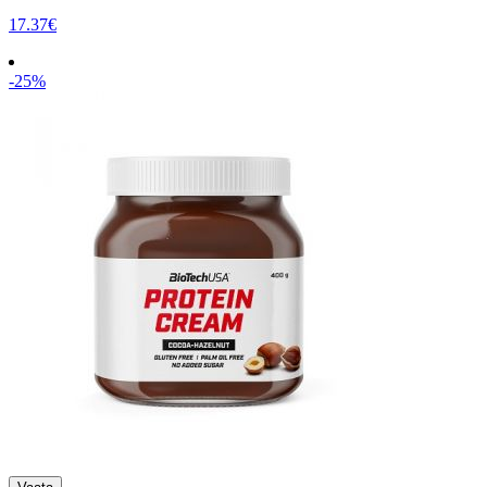
17.37€
-25%