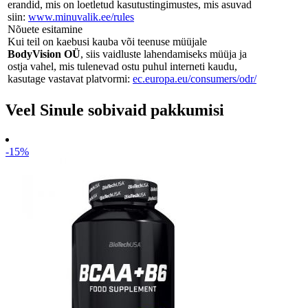
erandid, mis on loetletud kasutustingimustes, mis asuvad
siin:
www.minuvalik.ee/rules
Nõuete esitamine
Kui teil on kaebusi kauba või teenuse müüjale
BodyVision OÜ
, siis vaidluste lahendamiseks müüja ja
ostja vahel, mis tulenevad ostu puhul interneti kaudu,
kasutage vastavat platvormi:
ec.europa.eu/consumers/odr/
Veel Sinule sobivaid pakkumisi
-15%