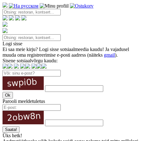
Logi sisse
Ei saa meie kirju? Logi sisse sotsiaalmeedia kaudu! Ja vajadusel
muuda oma registreerimise e-posti aadress (näiteks
gmail
).
Sisene sotsiaalvõrgu kaudu:
Parooli meeldetuletus
Üks hetk!