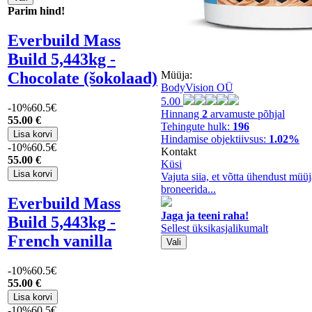
Parim hind!
Everbuild Mass
Build 5,443kg -
Chocolate (šokolaad)
Müüja:
BodyVision OÜ
5.00
-10%
60.5€
Hinnang
2
arvamuste põhjal
55
.00 €
Tehingute hulk:
196
Hindamise objektiivsus:
1.02%
-10%
60.5€
Kontakt
55
.00 €
Küsi
Vajuta siia, et võtta ühendust müüj
broneerida...
Everbuild Mass
Jaga ja teeni raha!
Build 5,443kg -
Sellest üksikasjalikumalt
French vanilla
-10%
60.5€
55
.00 €
-10%
60.5€