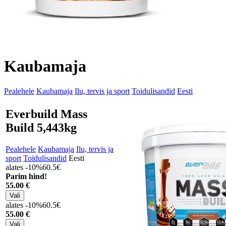
Kaubamaja
Pealehele
Kaubamaja
Ilu, tervis ja sport
Toidulisandid
Eesti
Everbuild Mass
Build 5,443kg
Pealehele
Kaubamaja
Ilu, tervis ja
sport
Toidulisandid
Eesti
alates -10%
60.5€
Parim hind!
55
.00 €
alates -10%
60.5€
55
.00 €