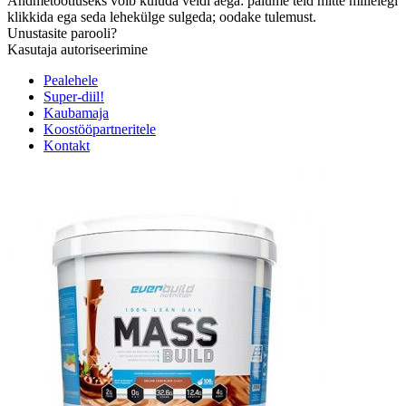
Andmetöötluseks võib kuluda veidi aega: palume teid mitte millelegi
klikkida ega seda lehekülge sulgeda; oodake tulemust.
Unustasite parooli?
Kasutaja autoriseerimine
Pealehele
Super-diil!
Kaubamaja
Koostööpartneritele
Kontakt