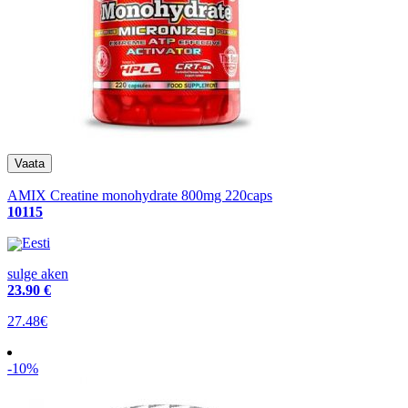
AMIX Creatine monohydrate 800mg 220caps
10115
Eesti
sulge aken
23
.90 €
27.48€
-10%