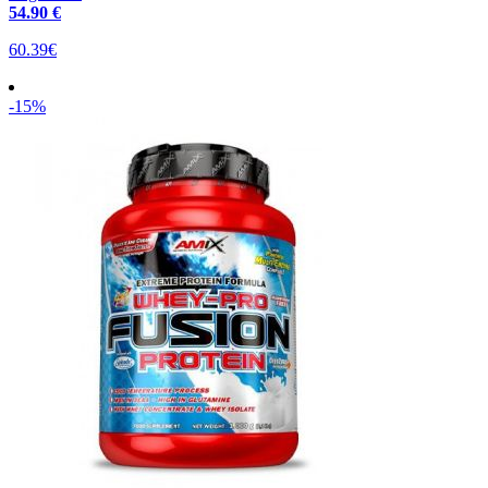
54
.90 €
60.39€
-15%