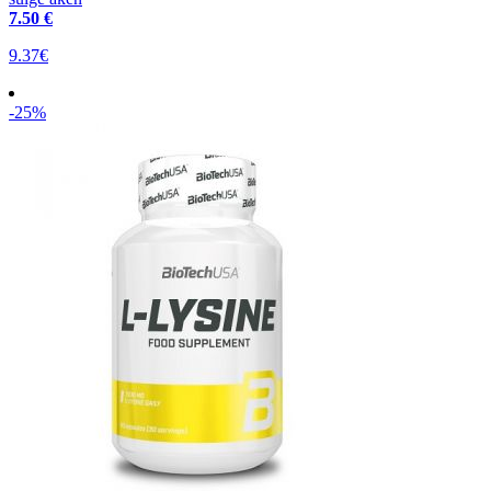
7
.50 €
9.37€
-25%