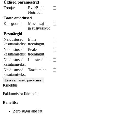
Üldised parameetrid
Tootja:
EverBuild
Nutrition
Toote omadused
Kategooria:
Massilisajad
ja süsivesikud
Eesmärgid
Näidustused
Enne
kasutamiseks:
treeningut
Näidustused
Peale
kasutamiseks:
treeningut
Näidustused
Lihaste ehitus
kasutamiseks:
Näidustused
Taastumine
kasutamiseks:
Kirjeldus
Pakkumisest lähemalt
Benefits:
Zero sugar and fat