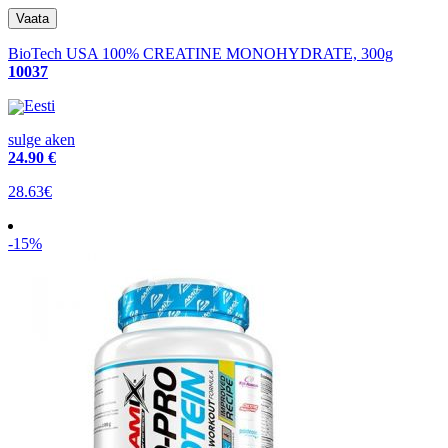
BioTech USA 100% CREATINE MONOHYDRATE, 300g
10037
Eesti
sulge aken
24
.90 €
28.63€
-15%