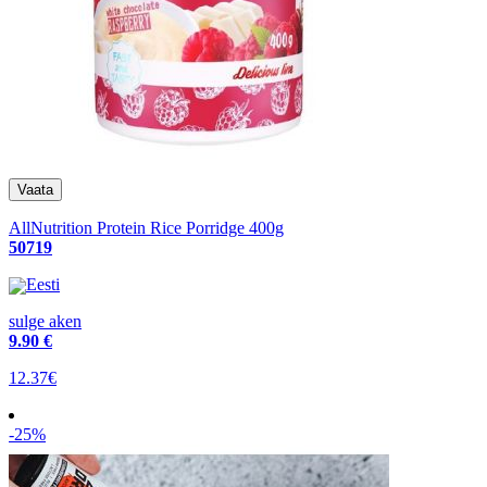
AllNutrition Protein Rice Porridge 400g
50719
Eesti
sulge aken
9
.90 €
12.37€
-25%