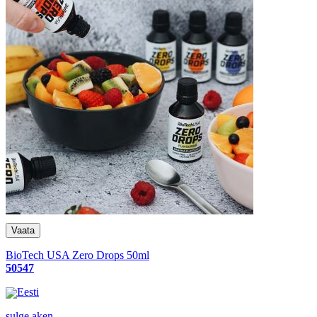
BioTech USA Zero Drops 50ml
50547
Eesti
sulge aken