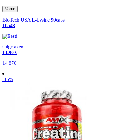
BioTech USA L-Lysine 90caps
10548
Eesti
sulge aken
11
.90 €
14.87€
-15%