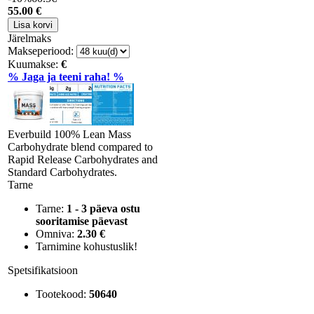
55
.00 €
Järelmaks
Makseperiood:
Kuumakse:
€
% Jaga ja teeni raha! %
Everbuild 100% Lean Mass
Carbohydrate blend compared to
Rapid Release Carbohydrates and
Standard Carbohydrates.
Tarne
Tarne:
1 - 3 päeva ostu
sooritamise päevast
Omniva:
2.30 €
Tarnimine kohustuslik!
Spetsifikatsioon
Tootekood:
50640