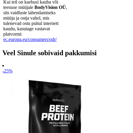
Kui teil on kaebusi kauba või
teenuse müüjale
BodyVision OÜ
,
siis vaidluste lahendamiseks
müüja ja ostja vahel, mis
tulenevad ostu puhul interneti
kaudu, kasutage vastavat
platvormi:
ec.europa.eu/consumers/odr/
Veel Sinule sobivaid pakkumisi
-25%