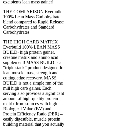
excipients lean mass gainer!
THE COMPARISON Everbuild
100% Lean Mass Carbohydrate
blend compared to Rapid Release
Carbohydrates and Standard
Carbohydrates.
THE HIGH CARB MATRIX
Everbuild 100% LEAN MASS
BUILD- high protein gainer,
creatine matrix and amino acid
supplement! MASS BUILD is a
“triple stack” product designed for
lean muscle mass, strength and
cutting edge recovery. MASS
BUILD is not a simple run of the
mill high carb gainer. Each
serving also provides a significant
amount of high-quality protein
matrix from sources with high
Biological Value (BV) and
Protein Efficiency Ratio (PER) –
easily digestible, muscle protein
building material that you actually