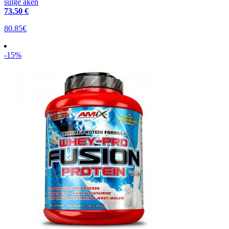
sulge aken
73
.50 €
80.85€
-15%