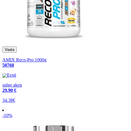
AMIX Reco-Pro 1000g
50768
Eesti
sulge aken
29
.90 €
34.38€
-10%