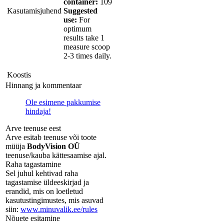
container:
109
Kasutamisjuhend
Suggested
use:
For
optimum
results take 1
measure scoop
2-3 times daily.
Koostis
Hinnang ja kommentaar
Ole esimene pakkumise
hindaja!
Arve teenuse eest
Arve esitab teenuse või toote
müüja
BodyVision OÜ
teenuse/kauba kättesaamise ajal.
Raha tagastamine
Sel juhul kehtivad raha
tagastamise üldeeskirjad ja
erandid, mis on loetletud
kasutustingimustes, mis asuvad
siin:
www.minuvalik.ee/rules
Nõuete esitamine