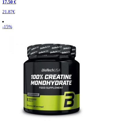
17
.50 €
21.87€
-15%