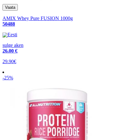
AMIX Whey Pure FUSION 1000g
50488
Eesti
sulge aken
26
.00 €
29.90€
-25%