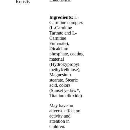
Koostis
Ingredients:
L-
Carnitine complex
(L-Carnitine
Tartrate and L-
Carnitine
Fumarate),
Dicalcium
phosphate, coating
material
(Hydroxypropyl-
methylcellulose),
Magnesium
stearate, Stearic
acid, colors
(Sunset yellow*,
Titanium dioxide)
May have an
adverse effect on
activity and
attention in
children.