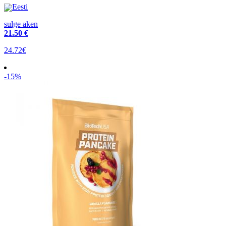
Eesti
sulge aken
21
.50 €
24.72€
-15%