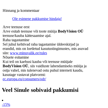
Hinnang ja kommentaar
Ole esimene pakkumise hindaja!
Arve teenuse eest
Arve esitab teenuse või toote müüja
BodyVision OÜ
teenuse/kauba kättesaamise ajal.
Raha tagastamine
Sel juhul kehtivad raha tagastamise üldeeskirjad ja
erandid, mis on loetletud kasutustingimustes, mis asuvad
siin:
www.minuvalik.ee/rules
Nõuete esitamine
Kui teil on kaebusi kauba või teenuse müüjale
BodyVision OÜ
, siis vaidluste lahendamiseks müüja ja
ostja vahel, mis tulenevad ostu puhul interneti kaudu,
kasutage vastavat platvormi:
ec.europa.eu/consumers/odr/
Veel Sinule sobivaid pakkumisi
-15%