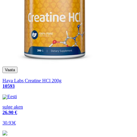
Haya Labs Creatine HCl 200g
10593
Eesti
sulge aken
26
.90 €
30.93€