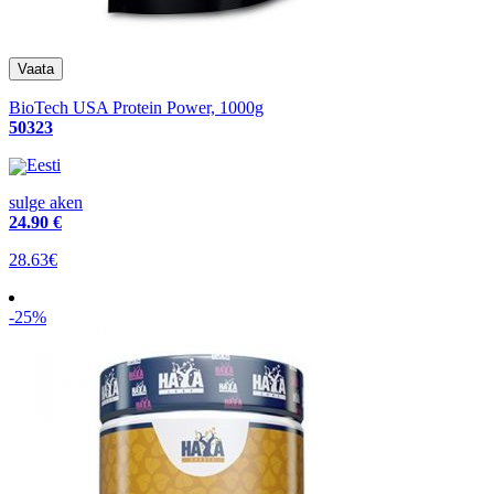
BioTech USA Protein Power, 1000g
50323
Eesti
sulge aken
24
.90 €
28.63€
-25%