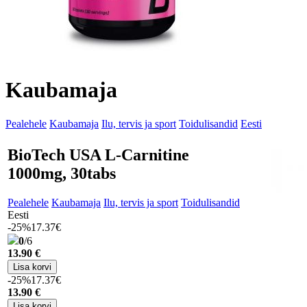
Kaubamaja
Pealehele
Kaubamaja
Ilu, tervis ja sport
Toidulisandid
Eesti
BioTech USA L-Carnitine
1000mg, 30tabs
Pealehele
Kaubamaja
Ilu, tervis ja sport
Toidulisandid
Eesti
-25%
17.37€
0
/6
13
.90 €
-25%
17.37€
13
.90 €