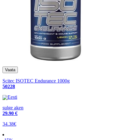
Scitec ISOTEC Endurance 1000g
50228
Eesti
sulge aken
29
.90 €
34.38€