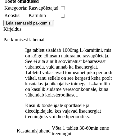
Toote omadused
Kategooria:
Rasvapõletajad
Koostis:
Karnitiin
Kirjeldus
Pakkumisest lähemalt
Iga tablett sisaldab 1000mg L-karnitiini, mis
on kõige tõhusam naturaalne rasvapõletaja.
See ei aita ainult soovimatust keharasvast
vabaneda, vaid annab ka lisaenergiat.
Tabletid vabastavad toimeainet pika perioodi
vältel, tänu sellele on see kergesti keha poolt
kasutatav ja pikaajalise toimega. L-karnitiin
on kasulik südame-veresoonkonnale, kuna
vähendab kolesteroolitaset.
Kasulik toode igale sportlasele ja
dieedipidajale, kes vajavad lisaenergiat
treeninguks või dieediperioodiks.
Võta 1 tablett 30-60min enne
Kasutamisjuhend
treeningut