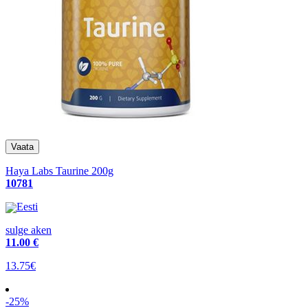
Haya Labs Taurine 200g
10781
Eesti
sulge aken
11
.00 €
13.75€
-25%