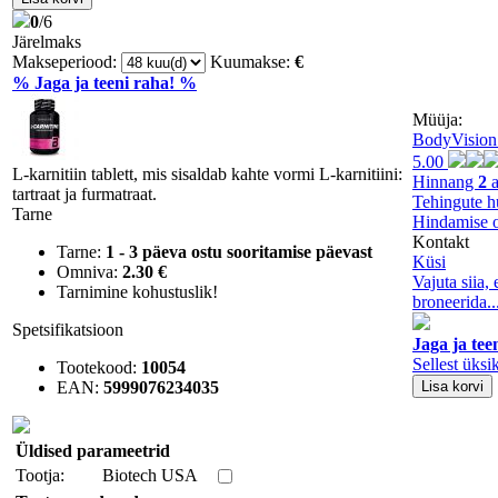
0
/6
Järelmaks
Makseperiood:
Kuumakse:
€
% Jaga ja teeni raha! %
Müüja:
BodyVisio
5.00
L-karnitiin tablett, mis sisaldab kahte vormi L-karnitiini:
Hinnang
2
a
tartraat ja furmatraat.
Tehingute h
Tarne
Hindamise o
Kontakt
Tarne:
1 - 3 päeva ostu sooritamise päevast
Küsi
Omniva:
2.30 €
Vajuta siia,
Tarnimine kohustuslik!
broneerida..
Spetsifikatsioon
Jaga ja tee
Sellest üksi
Tootekood:
10054
EAN:
5999076234035
Üldised parameetrid
Tootja:
Biotech USA