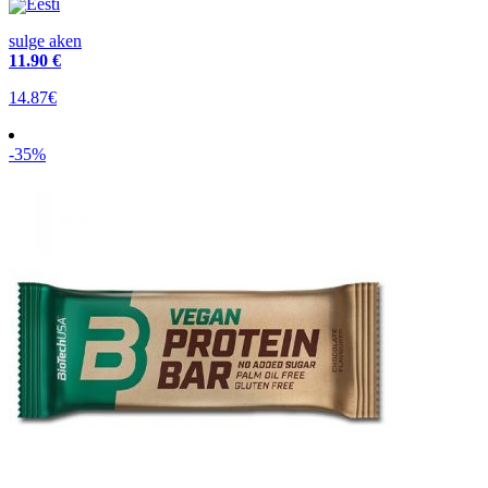
Eesti
sulge aken
11
.90 €
14.87€
-35%