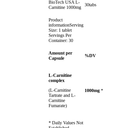
BioTech USA L-
30tabs
Carnitine 1000mg
Product
informationServing
Size: 1 tablet
Servings Per
Container: 30
Amount per
%DV
Capsule
L-Carnitine
complex
(L-Carnitine
1000mg
*
Tartrate and L-
Carnitine
Fumarate)
* Daily Values Not
Established.