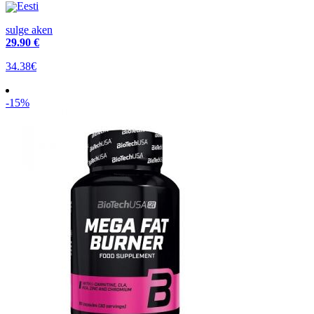
Eesti
sulge aken
29
.90 €
34.38€
-15%