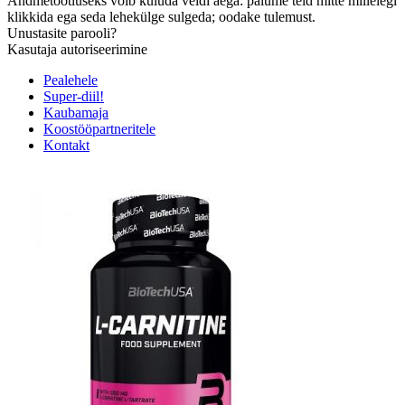
Andmetöötluseks võib kuluda veidi aega: palume teid mitte millelegi
klikkida ega seda lehekülge sulgeda; oodake tulemust.
Unustasite parooli?
Kasutaja autoriseerimine
Pealehele
Super-diil!
Kaubamaja
Koostööpartneritele
Kontakt