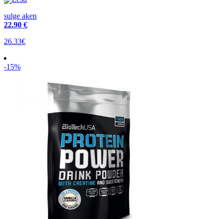
sulge aken
22
.90 €
26.33€
-15%