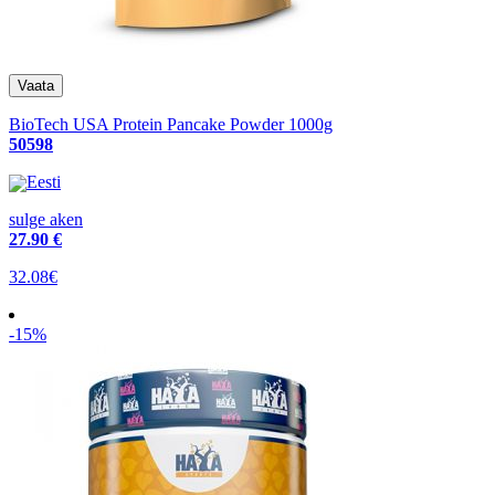
BioTech USA Protein Pancake Powder 1000g
50598
Eesti
sulge aken
27
.90 €
32.08€
-15%