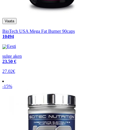
BioTech USA Mega Fat Burner 90caps
10494
Eesti
sulge aken
23
.50 €
27.02€
-15%