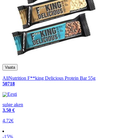
AllNutrition F**king Delicious Protein Bar 55g
50718
Eesti
sulge aken
3
.50 €
4.72€
-15%